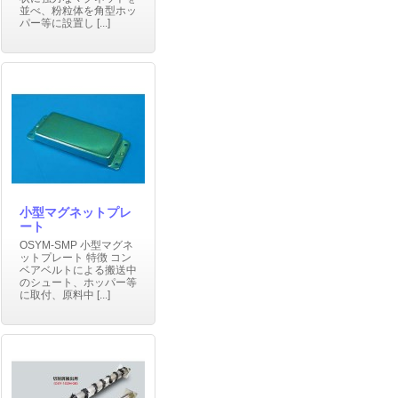
並べ、粉粒体を角型ホッ
パー等に設置し [...]
小型マグネットプレ
ート
OSYM-SMP 小型マグネ
ットプレート 特徴 コン
ベアベルトによる搬送中
のシュート、ホッパー等
に取付、原料中 [...]