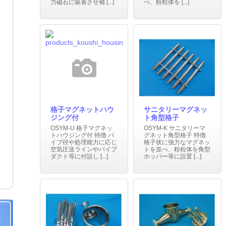
力磁石に吸着させ補 [...]
べ、粉粒体を [...]
格子マグネットハウ
サニタリーマグネッ
ジング付
ト角型格子
OSYM-U 格子マグネッ
OSYM-K サニタリーマ
トハウジング付 特徴 パ
グネット角型格子 特徴
イプ径や処理能力に応じ
格子状に強力なマグネッ
空気圧送ラインやパイプ
トを並べ、粉粒体を角型
ダクト等に付設し [...]
ホッパー等に設置 [...]