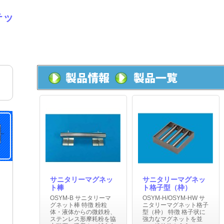
サニタリーマグネッ
サニタリーマグネッ
ト棒
ト格子型（枠）
OSYM-B サニタリーマ
OSYM-H/OSYM-HW サ
グネット棒 特徴 粉粒
ニタリーマグネット格子
体・液体からの微鉄粉、
型（枠） 特徴 格子状に
ステンレス形摩耗粉を協
強力なマグネットを並