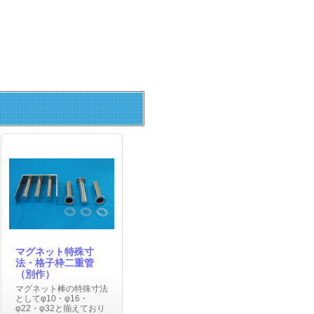
マグネット特殊寸
法・格子枠二重管
（別作）
マグネット棒の特殊寸法
としてφ10・φ16・
φ22・φ32と揃えており