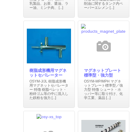
乳製品、お茶、醤油、ラ
削油に関するタンク内ペ
ー油、ミンチ肉、 [...]
ーパーエレメン [...]
樹脂成形機用マグネ
マグネットプレート
ットセパレーター
標準型・強力型
OSYM-J/JL 樹脂成形機
OSYM-MP/MPH マグネ
用マグネットセパレータ
ットプレート標準型／強
ー 特徴 樹脂ペレット・
力型 特徴 シュート・ホ
粉砕ゴム等の中に混入し
ッパー等に取り付け、化
た鉄粉を強力 [...]
学工業、薬品 [...]