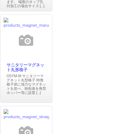
ます。 端面のタップ孔
付加工の場合サイズ [...]
サニタリーマグネッ
ト丸形格子
OSYM-M サニタリーマ
グネット丸型格子 特徴
格子状に強力なマグネッ
トを並べ、粉粒体を角型
ホッパー等に設置 [...]