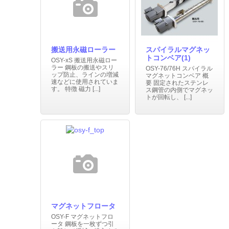
搬送用永磁ローラー
スパイラルマグネッ
トコンベア(1)
OSY-xS 搬送用永磁ロー
ラー 鋼板の搬送やスリ
OSY-76/76H スパイラル
ップ防止、ラインの増減
マグネットコンベア 概
速などに使用されていま
要 固定されたステンレ
す。 特徴 磁力 [...]
ス鋼管の内側でマグネッ
トが回転し、 [...]
マグネットフロータ
OSY-F マグネットフロ
ータ 鋼板を一枚ずつ引