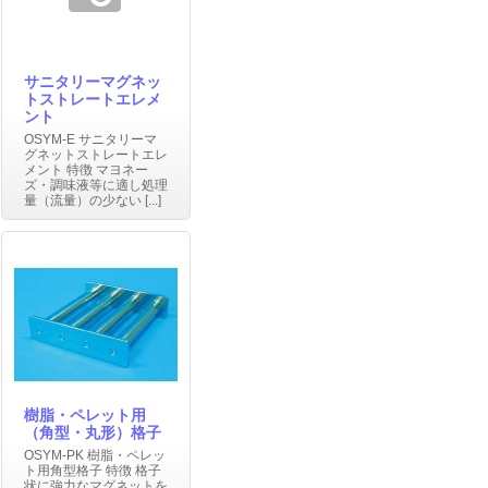
サニタリーマグネッ
トストレートエレメ
ント
OSYM-E サニタリーマ
グネットストレートエレ
メント 特徴 マヨネー
ズ・調味液等に適し処理
量（流量）の少ない [...]
樹脂・ペレット用
（角型・丸形）格子
OSYM-PK 樹脂・ペレッ
ト用角型格子 特徴 格子
状に強力なマグネットを